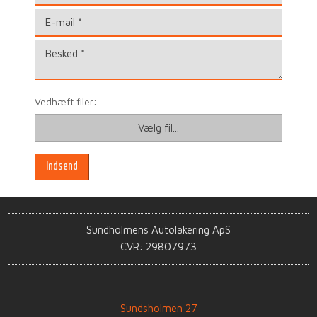
Vedhæft filer:
​Sundholmens Autolakering ApS
CVR: 29807973
Sundsholmen 27